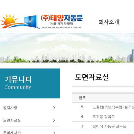
회사소개
도면자료실
커뮤니티
Community
번호
5
노출형(벽면직부형) 절곡
공지사항
4
포켓용 절곡도
도면자료실
3
접이식 자동문 절곡도
문의게시판