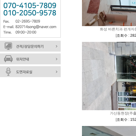
화성 바른치과 편개자
[
조회수 : 28
가산동현장(주출
[
조회수 : 15