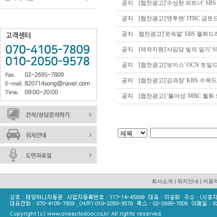
공지
[협찬광고]'수상한 파트너' SB
공지
[협찬광고]'맨투맨' JTBC 금
공지
협찬광고]'귓속말' SBS 월화드
공지
[제작지원]'사임당 빛의 일기' 
공지
[협찬광고]'보이스' OCN 토일
공지
[협찬광고]'김과장' KBS 수목
공지
[협찬광고] '불야성' MBC 월화
회사소개
|
위치안내
|
이용