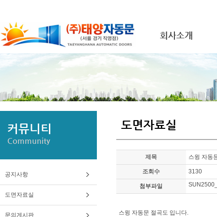
회사소개
도면자료실
커뮤니티
Community
제목
스윙 자동
조회수
3130
공지사항
SUN2500_
첨부파일
도면자료실
스윙 자동문 절곡도 입니다.
문의게시판